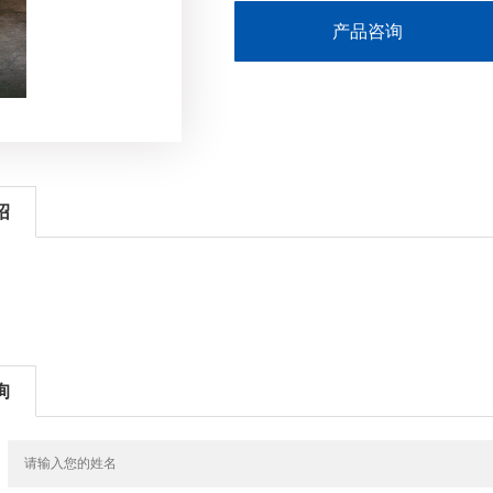
产品咨询
绍
询