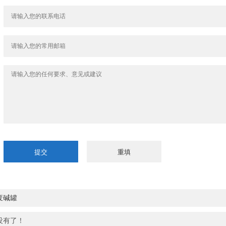
废碱罐
没有了！