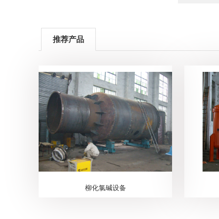
推荐产品
柳化氯碱设备