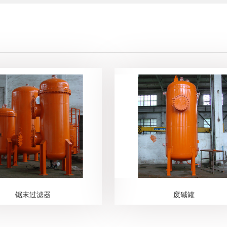
锯末过滤器
废碱罐