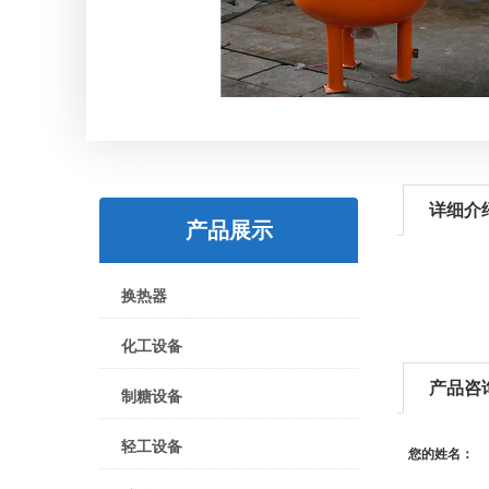
详细介
产品展示
换热器
化工设备
产品咨
制糖设备
轻工设备
您的姓名：