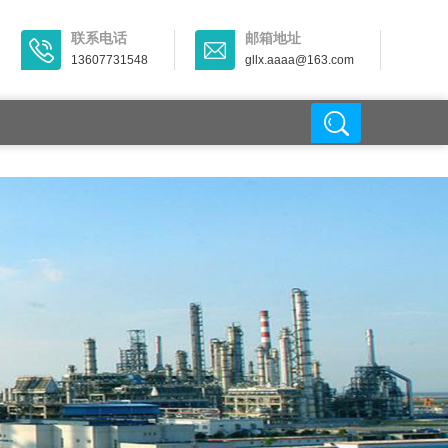
联系电话
邮箱地址
13607731548
gllx.aaaa@163.com
空