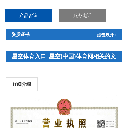
产品咨询
服务电话
资质证书
点击展开+
星空体育入口_星空(中国)体育网相关的文
章
详细介绍