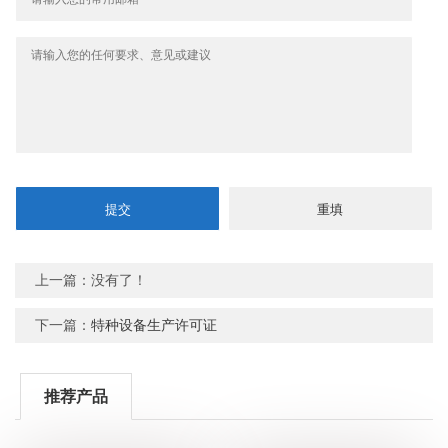
上一篇：没有了！
下一篇：
特种设备生产许可证
推荐产品