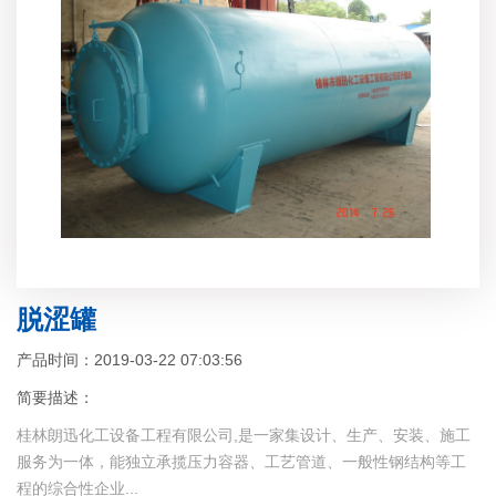
脱涩罐
产品时间：2019-03-22 07:03:56
简要描述：
桂林朗迅化工设备工程有限公司,是一家集设计、生产、安装、施工
服务为一体，能独立承揽压力容器、工艺管道、一般性钢结构等工
程的综合性企业...