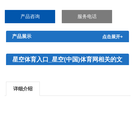
产品咨询
服务电话
产品展示
点击展开+
星空体育入口_星空(中国)体育网相关的文
章
详细介绍