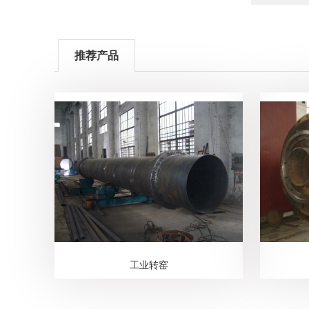
推荐产品
工业转窑