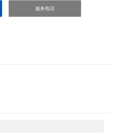
服务电话
：13607731548