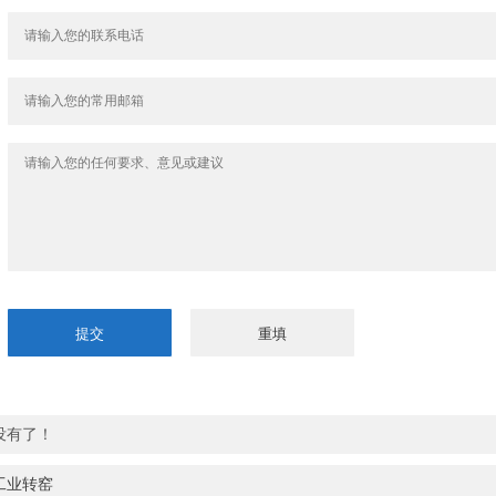
没有了！
工业转窑