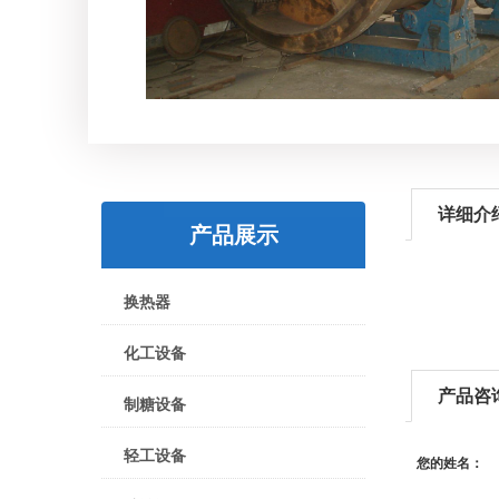
详细介
产品展示
换热器
化工设备
产品咨
制糖设备
轻工设备
您的姓名：